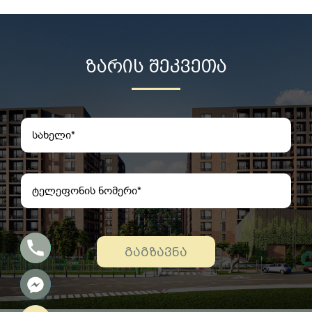
ᲖᲐᲠᲘᲡ ᲨᲔᲙᲕᲔᲗᲐ