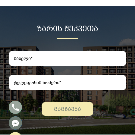
ᲖᲐᲠᲘᲡ ᲨᲔᲙᲕᲔᲗᲐ