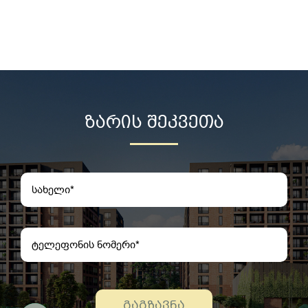
ᲖᲐᲠᲘᲡ ᲨᲔᲙᲕᲔᲗᲐ