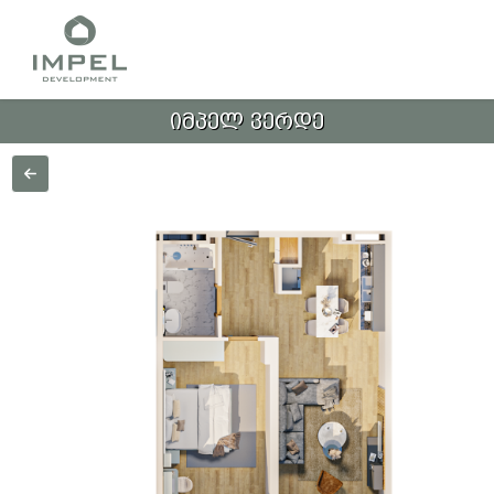
ᲘᲛᲞᲔᲚ ᲕᲔᲠᲓᲔ