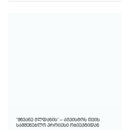
“ᲛᲬᲕᲐᲜᲔ ᲒᲚᲓᲐᲜᲘᲡ” – ᲐᲒᲕᲘᲡᲢᲝᲡ ᲗᲕᲘᲡ
ᲡᲐᲛᲨᲔᲜᲔᲑᲚᲝ ᲞᲠᲝᲪᲔᲡᲘ ᲝᲑᲘᲔᲥᲢᲘᲓᲐᲜ