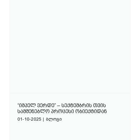
“ᲘᲛᲞᲔᲚ ᲕᲔᲠᲓᲔ” – ᲡᲔᲥᲢᲔᲛᲑᲠᲘᲡ ᲗᲕᲘᲡ
ᲡᲐᲛᲨᲔᲜᲔᲑᲚᲝ ᲞᲠᲝᲪᲔᲡᲘ ᲝᲑᲘᲔᲥᲢᲘᲓᲐᲜ
01-10-2025
|
ბლოგი