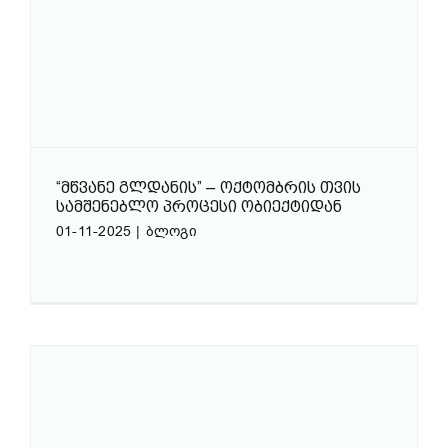
“ᲛᲬᲕᲐᲜᲔ ᲒᲚᲓᲐᲜᲘᲡ” – ᲝᲥᲢᲝᲛᲑᲠᲘᲡ ᲗᲕᲘᲡ
ᲡᲐᲛᲨᲔᲜᲔᲑᲚᲝ ᲞᲠᲝᲪᲔᲡᲘ ᲝᲑᲘᲔᲥᲢᲘᲓᲐᲜ
01-11-2025
|
ბლოგი