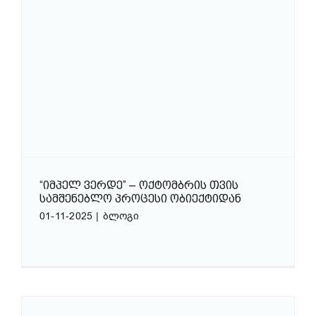
“ᲘᲛᲞᲔᲚ ᲕᲔᲠᲓᲔ” – ᲝᲥᲢᲝᲛᲑᲠᲘᲡ ᲗᲕᲘᲡ
ᲡᲐᲛᲨᲔᲜᲔᲑᲚᲝ ᲞᲠᲝᲪᲔᲡᲘ ᲝᲑᲘᲔᲥᲢᲘᲓᲐᲜ
01-11-2025
|
ბლოგი