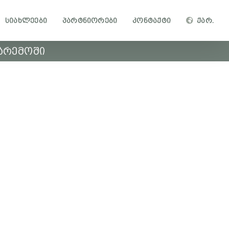
ᲡᲘᲐᲮᲚᲔᲔᲑᲘ
ᲞᲐᲠᲢᲜᲘᲝᲠᲔᲑᲘ
ᲙᲝᲜᲢᲐᲥᲢᲘ
ᲥᲐᲠ.
ᲒᲐᲠᲔᲛᲝᲨᲘ