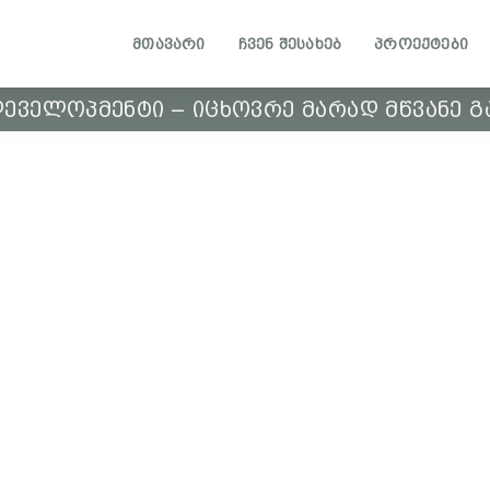
ᲛᲗᲐᲕᲐᲠᲘ
ᲩᲕᲔᲜ ᲨᲔᲡᲐᲮᲔᲑ
ᲞᲠᲝᲔᲥᲢᲔᲑᲘ
ᲔᲕᲔᲚᲝᲞᲛᲔᲜᲢᲘ – ᲘᲪᲮᲝᲕᲠᲔ ᲛᲐᲠᲐᲓ ᲛᲬᲕᲐᲜᲔ 